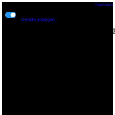
Impressum
Arbeiten in Dubai
Kern-Funktionalität
Dienste anzeigen
Start
Blog
Häufige Fragen zu Dub
E-Book
Glossar